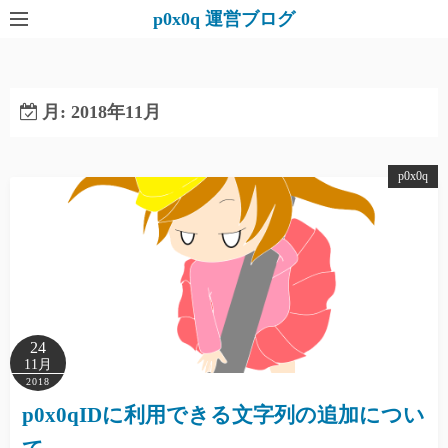
コ
p0x0q 運営ブログ
ン
テ
ン
月:
2018年11月
ツ
へ
ス
p0x0q
キ
ッ
プ
24
11月
2018
p0x0qIDに利用できる文字列の追加につい