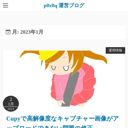
コ
p0x0q 運営ブログ
ン
テ
ン
月:
2023年1月
ツ
へ
ス
運用情報
キ
ッ
プ
2
1月
2023
Cupyで高解像度なキャプチャー画像がア