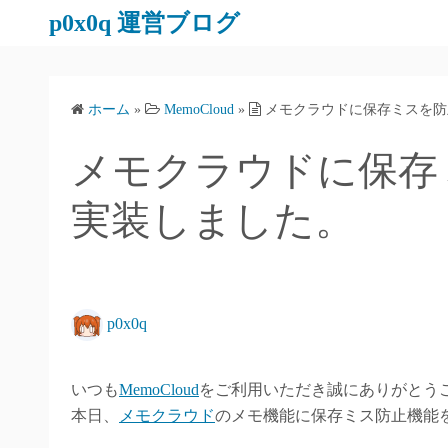
コ
p0x0q 運営ブログ
ン
テ
ン
ホーム
»
MemoCloud
»
メモクラウドに保存ミスを防
ツ
へ
メモクラウドに保存
ス
キ
実装しました。
ッ
プ
p0x0q
いつも
MemoCloud
をご利用いただき誠にありがとう
本日、
メモクラウド
のメモ機能に保存ミス防止機能