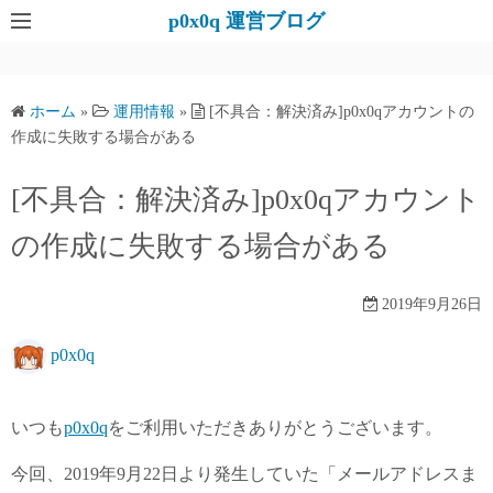
コ
p0x0q 運営ブログ
ン
テ
ン
ホーム
»
運用情報
»
[不具合：解決済み]p0x0qアカウントの
ツ
作成に失敗する場合がある
へ
ス
[不具合：解決済み]p0x0qアカウント
キ
の作成に失敗する場合がある
ッ
プ
2019年9月26日
p0x0q
いつも
p0x0q
をご利用いただきありがとうございます。
今回、2019年9月22日より発生していた「メールアドレスま