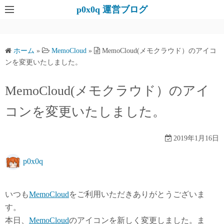
コ
p0x0q 運営ブログ
ン
テ
ン
ホーム
»
MemoCloud
»
MemoCloud(メモクラウド）のアイコ
ツ
ンを変更いたしました。
へ
ス
MemoCloud(メモクラウド）のアイ
キ
コンを変更いたしました。
ッ
プ
2019年1月16日
p0x0q
いつも
MemoCloud
をご利用いただきありがとうございま
す。
本日、
MemoCloud
のアイコンを新しく変更しました。ま